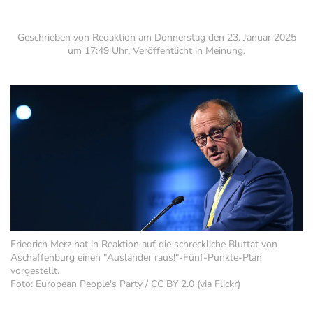
Geschrieben von Redaktion am
Donnerstag den 23. Januar 2025
um 17:49 Uhr
. Veröffentlicht in
Meinung
.
Friedrich Merz hat in Reaktion auf die schreckliche Bluttat von
Aschaffenburg einen "Ausländer raus!"-Fünf-Punkte-Plan
vorgestellt.
Foto: European People's Party / CC BY 2.0 (via Flickr)