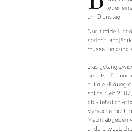
oder ein
am Dienstag.
Nur: Offiziell is
springt langjähr
müsse Einigung a
Das gelang zwisc
bereits oft - nu
auf die Bildung e
sollte. Seit 200
oft - letztlich 
Versuche nicht m
Macht abgeben wo
andere westliche