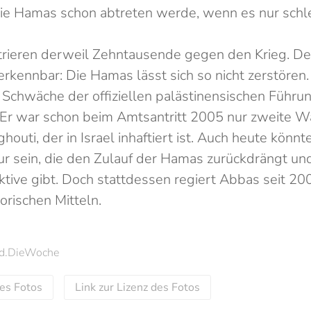
ie Hamas schon abtreten werde, wenn es nur schle
trieren derweil Zehntausende gegen den Krieg. Den
erkennbar: Die Hamas lässt sich so nicht zerstören.
e Schwäche der offiziellen palästinensischen Führu
r war schon beim Amtsantritt 2005 nur zweite Wa
uti, der in Israel inhaftiert ist. Auch heute könnte
igur sein, die den Zulauf der Hamas zurückdrängt un
ktive gibt. Doch stattdessen regiert Abbas seit 2
torischen Mitteln.
 nd.DieWoche
des Fotos
Link zur Lizenz des Fotos