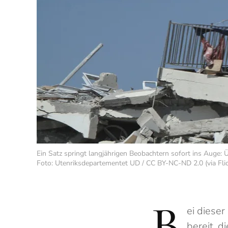
Ein Satz springt langjährigen Beobachtern sofort ins Auge: 
Foto: Utenriksdepartementet UD / CC BY-NC-ND 2.0 (via Flic
B
ei dieser
bereit, 