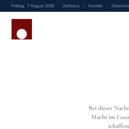
Freitag
,
7
August
2026
Zeitfokus
Kontakt
Datensch
Zum Hauptinhalt springen
Bei dieser Nachr
Macht im Gazas
schaffen