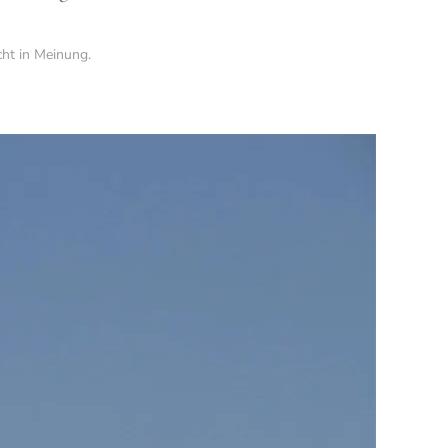
cht in
Meinung
.