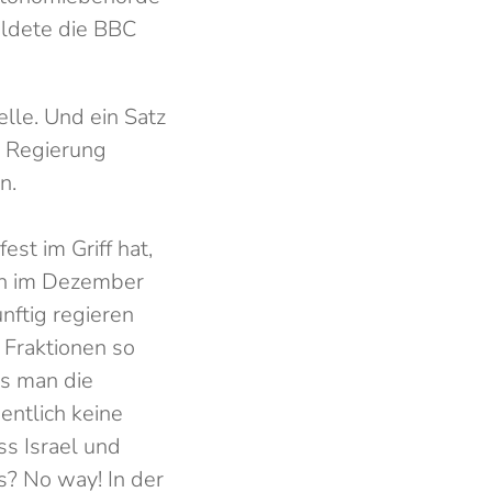
eldete die BBC
elle. Und ein Satz
e Regierung
n.
st im Griff hat,
ich im Dezember
nftig regieren
 Fraktionen so
ss man die
entlich keine
ss Israel und
? No way! In der