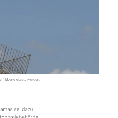
er" Ebene erzielt werden.
 Hamas sei dazu
 Autonomiebehörde