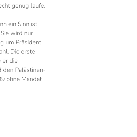
cht genug laufe.
n ein Sinn ist
 Sie wird nur
ng um Präsident
hl. Die erste
 er die
d den Palästinen­
009 ohne Mandat