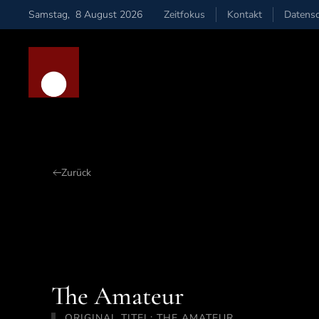
Samstag
,
8
August
2026
Zeitfokus
Kontakt
Datensc
Zum Hauptinhalt springen
Zurück
The Amateur
ORIGINAL TITEL: THE AMATEUR