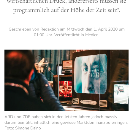
wirtschaftlichen Druck, andererseits müssen sie
programmlich auf der Höhe der Zeit sein".
Geschrieben von Redaktion am
Mittwoch den 1. April 2020 um
01:00 Uhr
. Veröffentlicht in
Medien
.
ARD und ZDF haben sich in den letzten Jahren jedoch massiv
darum bemüht, inhaltlich eine gewisse Marktdominanz zu erringen.
Foto: Simone Daino