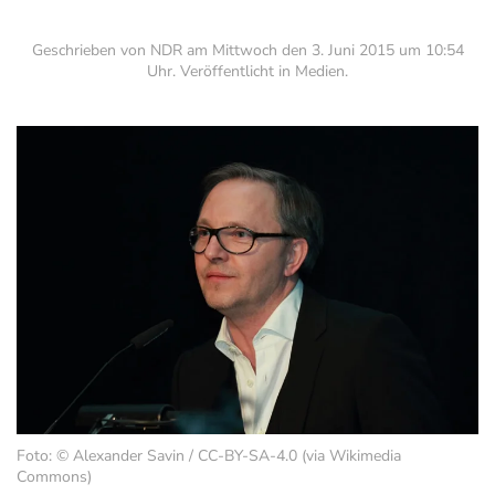
Geschrieben von NDR am
Mittwoch den 3. Juni 2015 um 10:54
Uhr
. Veröffentlicht in
Medien
.
Foto: © Alexander Savin / CC-BY-SA-4.0 (via Wikimedia
Commons)