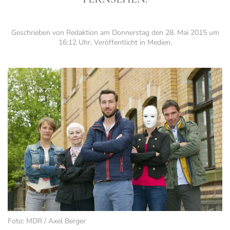
Geschrieben von Redaktion am
Donnerstag den 28. Mai 2015 um
16:12 Uhr
. Veröffentlicht in
Medien
.
Foto: MDR / Axel Berger