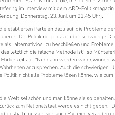
en kommt es an! Nicht auf die, die da ein bisschen
ntefering im Interview mit dem ARD-Politikmagazi
endung: Donnerstag, 23. Juni, um 21.45 Uhr).
die etablierten Parteien dazu auf, die Probleme de
kutieren. Die Politik neige dazu, über schwierige Di
e als "alternativlos" zu beschließen und Probleme 
 das letztlich die falsche Methode ist", so Münteferi
 Ehrlichkeit auf: "Nur dann werden wir gewinnen, 
 Wahrheiten anzusprechen. Auch die schwierigen." 
s Politik nicht alle Probleme lösen könne, wie zum
 die Welt sei schön und man könne sie so behalten, 
 Zurück zum Nationalstaat werde es nicht geben. "
Und deshalb müssen sich auch Parteien verändern,