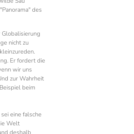
 wilde Sau
n "Panorama" des
r Globalisierung
nge nicht zu
kleinzureden.
ng. Er fordert die
wenn wir uns
Und zur Wahrheit
 Beispiel beim
sei eine falsche
Die Welt
 und deshalb