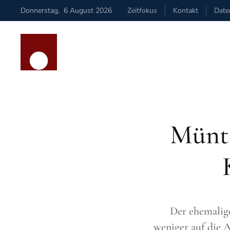
Donnerstag
,
6
August
2026
Zeitfokus
Kontakt
Date
Zum Hauptinhalt springen
Münte
Der ehemalige
weniger auf die A