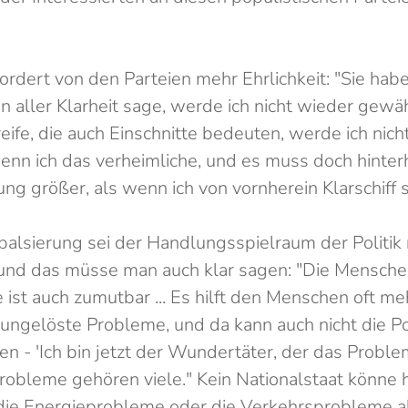
rdert von den Parteien mehr Ehrlichkeit: "Sie ha
in aller Klarheit sage, werde ich nicht wieder gewä
fe, die auch Einschnitte bedeuten, werde ich nich
enn ich das verheimliche, und es muss doch hinte
ung größer, als wenn ich von vornherein Klarschiff s
obalsierung sei der Handlungsspielraum der Politik
 und das müsse man auch klar sagen: "Die Mensche
 ist auch zumutbar ... Es hilft den Menschen oft me
 ungelöste Probleme, und da kann auch nicht die Po
en - 'Ich bin jetzt der Wundertäter, der das Problem
robleme gehören viele." Kein Nationalstaat könne 
ie Energieprobleme oder die Verkehrsprobleme al