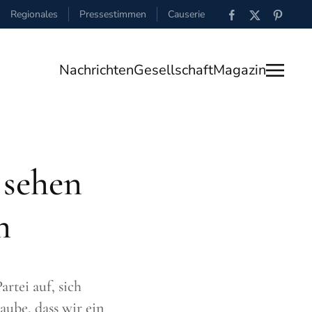
Regionales
Pressestimmen
Causerie
Nachrichten
Gesellschaft
Magazin
 sehen
n
rtei auf, sich
aube, dass wir ein