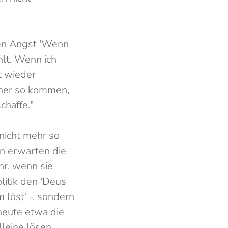
ben Angst 'Wenn
hlt. Wenn ich
t wieder
rher so kommen,
chaffe."
 nicht mehr so
n erwarten die
hr, wenn sie
litik den 'Deus
 löst‘ -, sondern
heute etwa die
leine lösen.