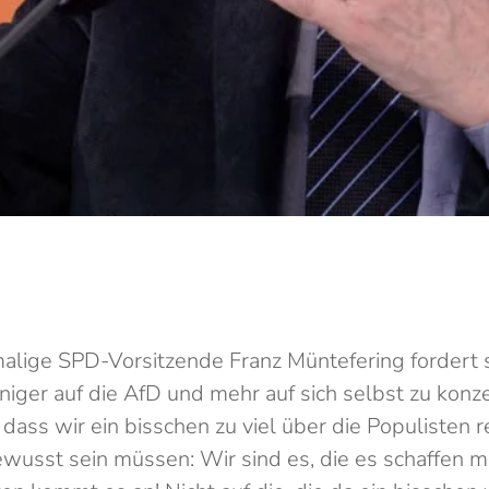
alige SPD-Vorsitzende Franz Müntefering fordert se
niger auf die AfD und mehr auf sich selbst zu konze
 dass wir ein bisschen zu viel über die Populisten
wusst sein müssen: Wir sind es, die es schaffen m