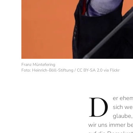
Franz Müntefering
Foto: Heinrich-Böll-Stiftung / CC BY-SA 2.0 via Flickr
D
er ehem
sich we
glaube,
wir uns immer be