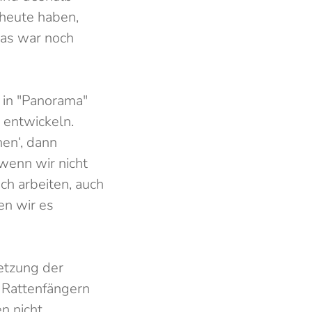
 heute haben,
Das war noch
 in "Panorama"
 entwickeln.
en‘, dann
 wenn wir nicht
ch arbeiten, auch
en wir es
etzung der
n Rattenfängern
en nicht