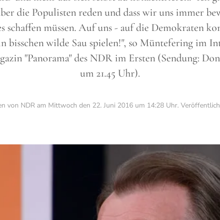
über die Populisten reden und dass wir uns immer be
 es schaffen müssen. Auf uns - auf die Demokraten k
ein bisschen wilde Sau spielen!", so Müntefering im 
zin "Panorama" des NDR im Ersten (Sendung: Donne
um 21.45 Uhr).
ben von NDR am
Mittwoch den 22. Juni 2016 um 14:28 Uhr
. Veröffentlic