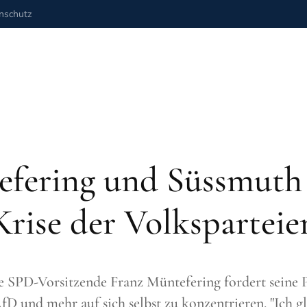
nschutz
fering und Süssmuth
Krise der Volksparteie
 SPD-Vorsitzende Franz Müntefering fordert seine Pa
fD und mehr auf sich selbst zu konzentrieren. "Ich gl