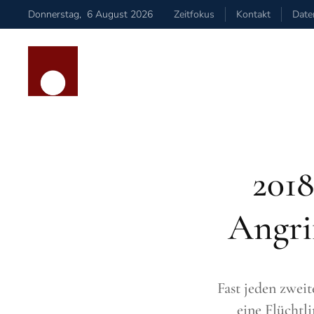
Donnerstag
,
6
August
2026
Zeitfokus
Kontakt
Date
Zum Hauptinhalt springen
2018
Angri
Fast jeden zwei
eine Flüchtl