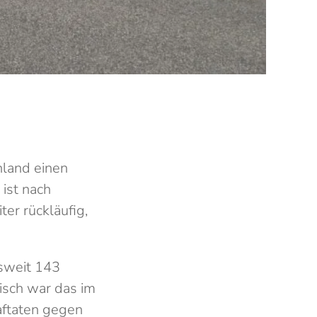
hland einen
ist nach
er rückläufig,
sweit 143
tisch war das im
raftaten gegen