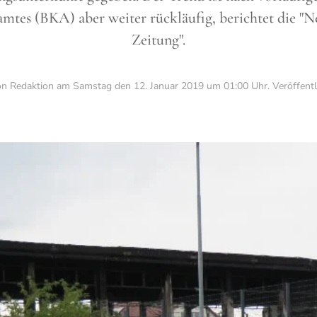
mtes (BKA) aber weiter rückläufig, berichtet die "
Zeitung".
on Redaktion am
Samstag den 12. Januar 2019 um 01:00 Uhr
. Veröffentl