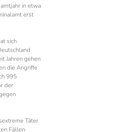
samtjahr in etwa
minalamt erst
at sich
 Deutschland
it Jahren gehen
en die Angriffe
ch 995
r der
 gegen
tsextreme Täter
ten Fällen