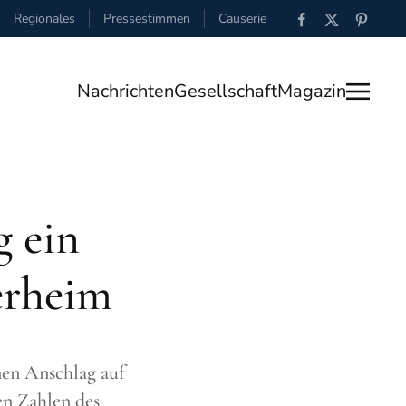
Regionales
Pressestimmen
Causerie
Nachrichten
Gesellschaft
Magazin
g ein
erheim
nen Anschlag auf
en Zahlen des