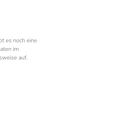
d
bt es noch eine
taten im
sweise auf.