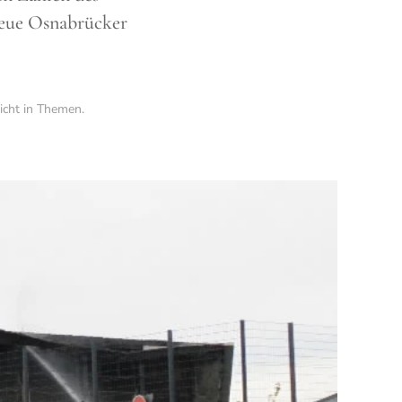
Neue Osnabrücker
icht in
Themen
.