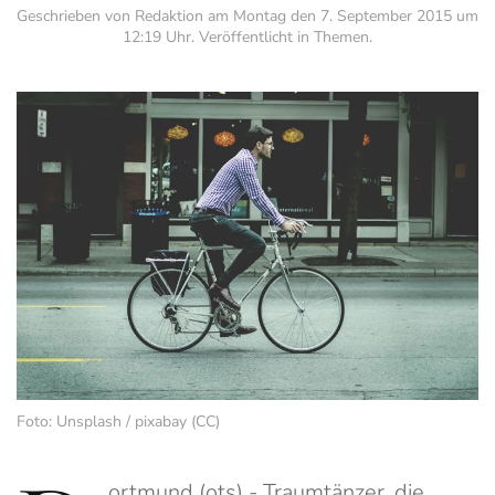
Geschrieben von Redaktion am
Montag den 7. September 2015 um
12:19 Uhr
. Veröffentlicht in
Themen
.
Foto: Unsplash / pixabay (CC)
ortmund (ots) - Traumtänzer, die