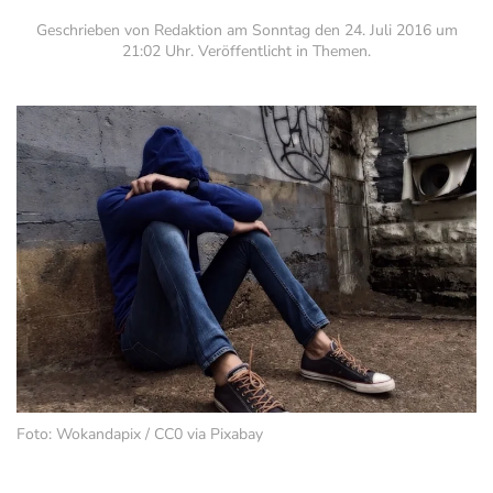
Geschrieben von Redaktion am
Sonntag den 24. Juli 2016 um
21:02 Uhr
. Veröffentlicht in
Themen
.
Foto: Wokandapix / CC0 via Pixabay