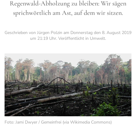
Regenwald-Abholzung zu bleiben: Wir sägen
sprichwörtlich am Ast, auf dem wir sitzen.
Geschrieben von Jürgen Polzin am
Donnerstag den 8. August 2019
um 21:19 Uhr
. Veröffentlicht in
Umwelt
.
Foto: Jami Dwyer / Gemeinfrei (via Wikimedia Commons)