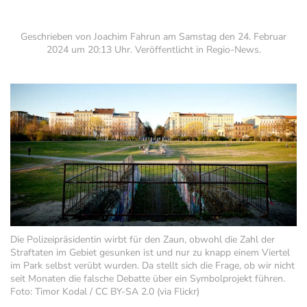
Geschrieben von Joachim Fahrun am
Samstag den 24. Februar
2024 um 20:13 Uhr
. Veröffentlicht in
Regio-News
.
Die Polizeipräsidentin wirbt für den Zaun, obwohl die Zahl der
Straftaten im Gebiet gesunken ist und nur zu knapp einem Viertel
im Park selbst verübt wurden. Da stellt sich die Frage, ob wir nicht
seit Monaten die falsche Debatte über ein Symbolprojekt führen.
Foto: Timor Kodal / CC BY-SA 2.0 (via Flickr)