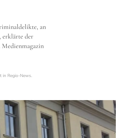
riminaldelikte, an
 erklärte der
DR Medienmagazin
ht in
Regio-News
.