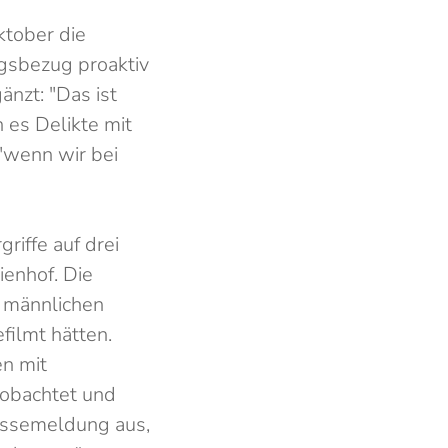
ktober die
ngsbezug proaktiv
änzt: "Das ist
 es Delikte mit
"wenn wir bei
riffe auf drei
enhof. Die
i männlichen
filmt hätten.
en mit
eobachtet und
ressemeldung aus,