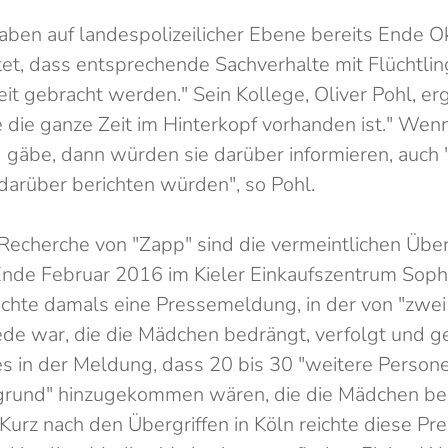
 haben auf landespolizeilicher Ebene bereits Ende O
itet, dass entsprechende Sachverhalte mit Flüchtli
keit gebracht werden." Sein Kollege, Oliver Pohl, erg
e die ganze Zeit im Hinterkopf vorhanden ist." Wenn
 gäbe, dann würden sie darüber informieren, auch 
darüber berichten würden", so Pohl.
Recherche von "Zapp" sind die vermeintlichen Überg
nde Februar 2016 im Kieler Einkaufszentrum Sophi
tlichte damals eine Pressemeldung, in der von "zwe
de war, die die Mädchen bedrängt, verfolgt und ge
 in der Meldung, dass 20 bis 30 "weitere Person
rgrund" hinzugekommen wären, die die Mädchen b
. Kurz nach den Übergriffen in Köln reichte diese P