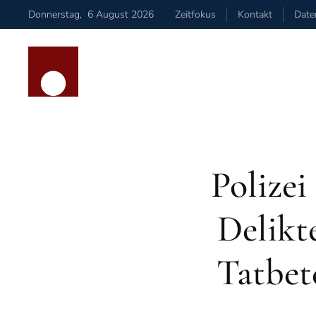
Donnerstag
,
6
August
2026
Zeitfokus
Kontakt
Date
Zum Hauptinhalt springen
Polizei
Delikte
Tatbet