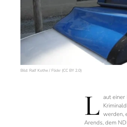
Bild: Ralf Kothe / Flickr (CC BY 2.0)
L
aut einer
Kriminald
werden, e
Arends, dem ND