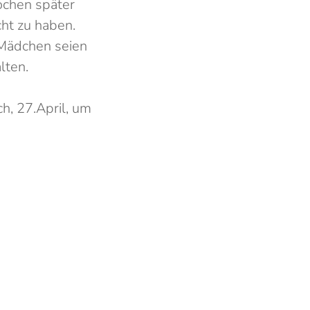
ochen später
ht zu haben.
 Mädchen seien
lten.
h, 27.April, um