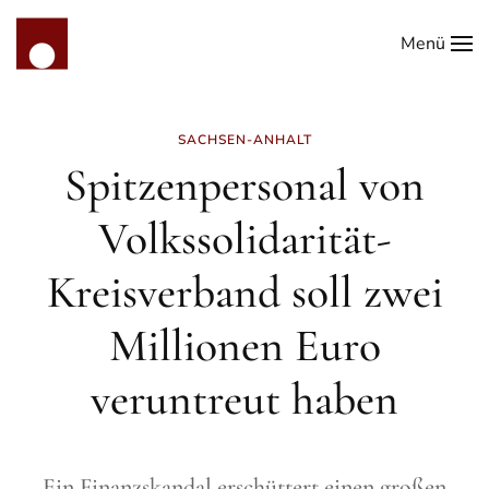
Menü
Zum Hauptinhalt springen
SACHSEN-ANHALT
Spitzenpersonal von
Volkssolidarität-
Kreisverband soll zwei
Millionen Euro
veruntreut haben
Ein Finanzskandal erschüttert einen großen