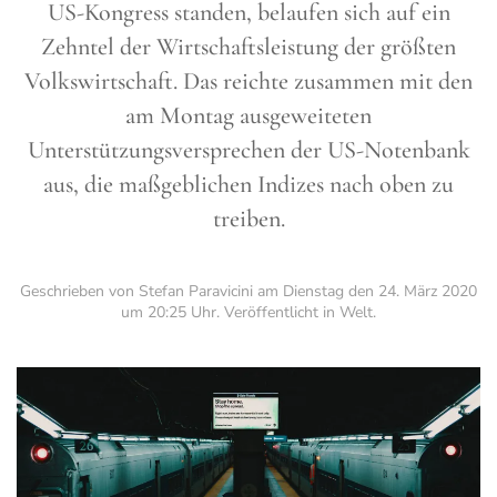
US-Kongress standen, belaufen sich auf ein
Zehntel der Wirtschaftsleistung der größten
Volkswirtschaft. Das reichte zusammen mit den
am Montag ausgeweiteten
Unterstützungsversprechen der US-Notenbank
aus, die maßgeblichen Indizes nach oben zu
treiben.
Geschrieben von Stefan Paravicini am
Dienstag den 24. März 2020
um 20:25 Uhr
. Veröffentlicht in
Welt
.