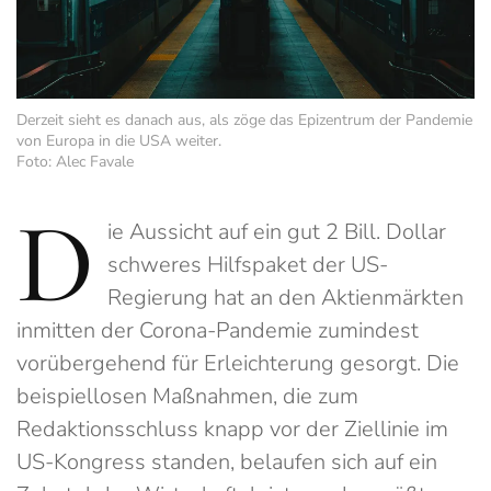
Derzeit sieht es danach aus, als zöge das Epizentrum der Pandemie
von Europa in die USA weiter.
Foto: Alec Favale
D
ie Aussicht auf ein gut 2 Bill. Dollar
schweres Hilfspaket der US-
Regierung hat an den Aktienmärkten
inmitten der Corona-Pandemie zumindest
vorübergehend für Erleichterung gesorgt. Die
beispiellosen Maßnahmen, die zum
Redaktionsschluss knapp vor der Ziellinie im
US-Kongress standen, belaufen sich auf ein