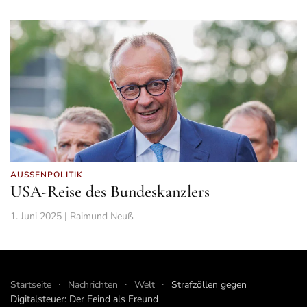
AUSSENPOLITIK
USA-Reise des Bundeskanzlers
1. Juni 2025 | Raimund Neuß
Startseite
Nachrichten
Welt
Strafzöllen gegen
Digitalsteuer: Der Feind als Freund