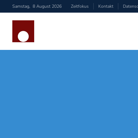
Samstag
,
8
August
2026
Zeitfokus
Kontakt
Datensc
Zum Hauptinhalt springen