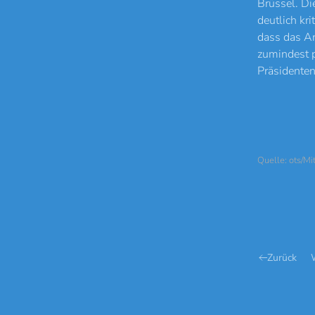
Brüssel. Di
deutlich kr
dass das An
zumindest p
Präsidenten 
Quelle: ots/Mi
Zurück