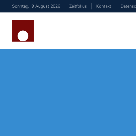
Sonntag
,
9
August
2026
Zeitfokus
Kontakt
Datensc
Zum Hauptinhalt springen