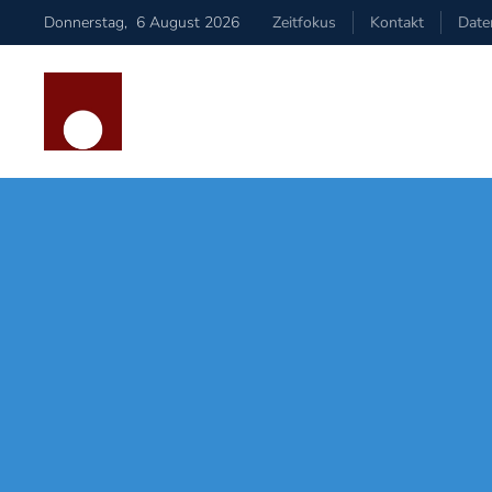
Donnerstag
,
6
August
2026
Zeitfokus
Kontakt
Date
Zum Hauptinhalt springen