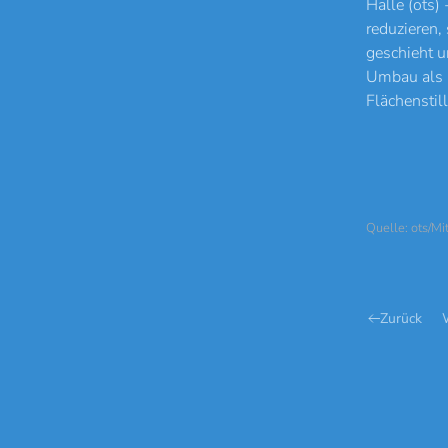
Halle (ots)
reduzieren,
geschieht u
Umbau als C
Flächenstil
Quelle: ots/Mi
Zurück