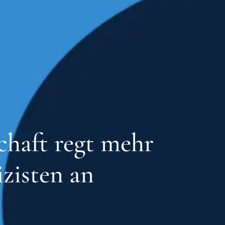
chaft regt mehr
izisten an