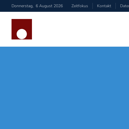
Donnerstag
,
6
August
2026
Zeitfokus
Kontakt
Date
Zum Hauptinhalt springen