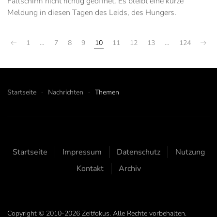
Fallschirm nicht richtig geöffnet. Es bleibt eine kurze
Meldung in diesen Tagen des Leids, des Hungers.
1
…
7
8
9
10
11
12
13
…
124
Startseite
Nachrichten
Themen
Startseite
Impressum
Datenschutz
Nutzung
Kontakt
Archiv
Copyright © 2010-2026 Zeitfokus. Alle Rechte vorbehalten.