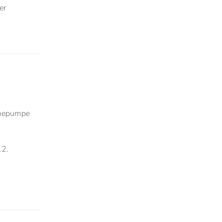
er
ärmepumpe
12.