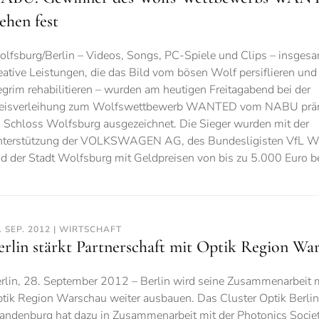
tehen fest
lfsburg/Berlin – Videos, Songs, PC-Spiele und Clips – insgesa
eative Leistungen, die das Bild vom bösen Wolf persiflieren und
egrim rehabilitieren – wurden am heutigen Freitagabend bei der
eisverleihung zum Wolfswettbewerb WANTED vom NABU präm
 Schloss Wolfsburg ausgezeichnet. Die Sieger wurden mit der
terstützung der VOLKSWAGEN AG, des Bundesligisten VfL W
d der Stadt Wolfsburg mit Geldpreisen von bis zu 5.000 Euro b
. SEP. 2012 | WIRTSCHAFT
erlin stärkt Partnerschaft mit Optik Region Wa
rlin, 28. September 2012 – Berlin wird seine Zusammenarbeit m
tik Region Warschau weiter ausbauen. Das Cluster Optik Berlin
andenburg hat dazu in Zusammenarbeit mit der Photonics Societ