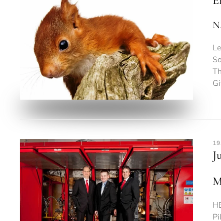
E
N
Le
So
Th
Gi
19
J
M
HE
Pi