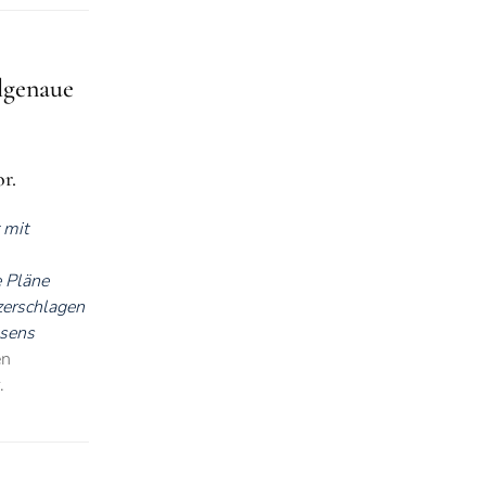
elgenaue
r.
 mit
e Pläne
zerschlagen
hsens
en
.