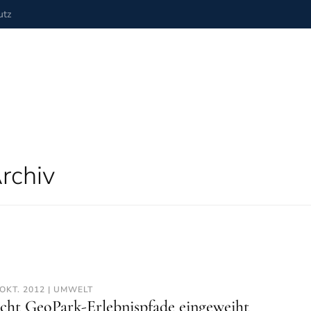
utz
Archiv
 OKT. 2012 | UMWELT
cht GeoPark-Erlebnispfade eingeweiht