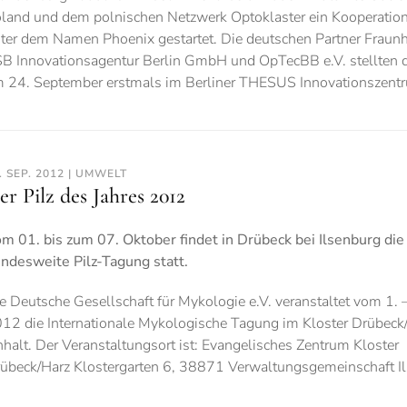
land und dem polnischen Netzwerk Optoklaster ein Kooperation
ter dem Namen Phoenix gestartet. Die deutschen Partner Fraunh
B Innovationsagentur Berlin GmbH und OpTecBB e.V. stellten d
 24. September erstmals im Berliner THESUS Innovationszentr
. SEP. 2012 | UMWELT
er Pilz des Jahres 2012
m 01. bis zum 07. Oktober findet in Drübeck bei Ilsenburg die
ndesweite Pilz-Tagung statt.
e Deutsche Gesellschaft für Mykologie e.V. veranstaltet vom 1. 
12 die Internationale Mykologische Tagung im Kloster Drübeck
halt. Der Veranstaltungsort ist: Evangelisches Zentrum Kloster
übeck/Harz Klostergarten 6, 38871 Verwaltungsgemeinschaft I