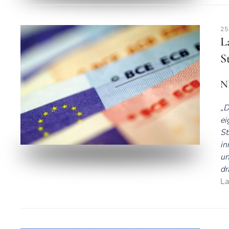
25
L
S
NL
„D
ei
St
in
un
dr
La