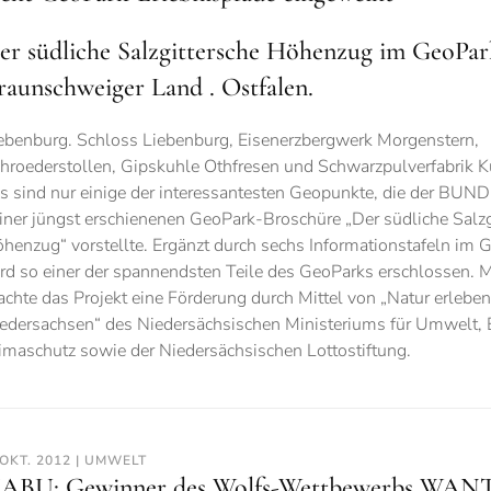
er südliche Salzgittersche Höhenzug im GeoPar
raunschweiger Land . Ostfalen.
ebenburg. Schloss Liebenburg, Eisenerzbergwerk Morgenstern,
hroederstollen, Gipskuhle Othfresen und Schwarzpulverfabrik 
s sind nur einige der interessantesten Geopunkte, die der BUND
iner jüngst erschienenen GeoPark-Broschüre „Der südliche Salzg
henzug“ vorstellte. Ergänzt durch sechs Informationstafeln im 
rd so einer der spannendsten Teile des GeoParks erschlossen. 
chte das Projekt eine Förderung durch Mittel von „Natur erleben
edersachsen“ des Niedersächsischen Ministeriums für Umwelt, 
imaschutz sowie der Niedersächsischen Lottostiftung.
 OKT. 2012 | UMWELT
ABU: Gewinner des Wolfs-Wettbewerbs WA