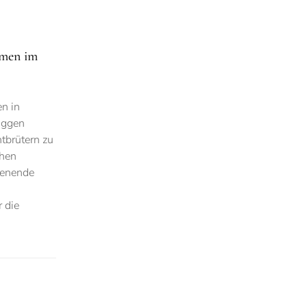
emen im
en in
üggen
tbrütern zu
chen
henende
 die