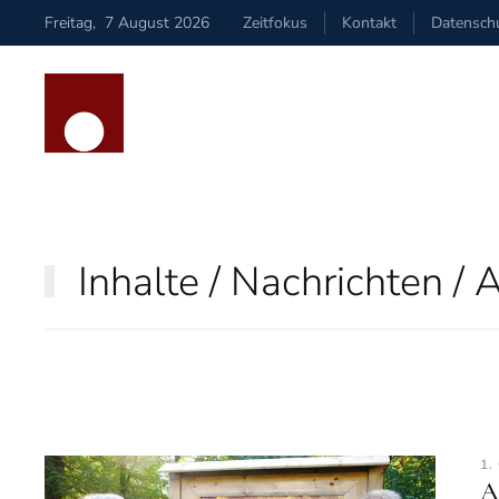
Freitag
,
7
August
2026
Zeitfokus
Kontakt
Datensch
Zum Hauptinhalt springen
Inhalte / Nachrichten / 
1.
A