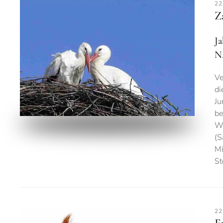
22
Z
J
N
Ve
di
Ju
be
We
(S
Mi
St
22