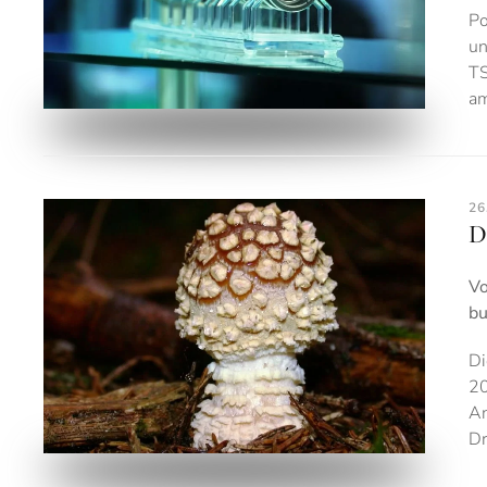
Po
un
TS
am
26
D
Vo
bu
Di
20
An
Dr