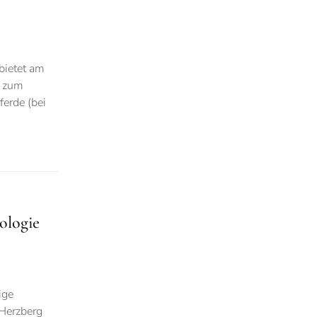
bietet am
r zum
erde (bei
ologie
ige
 Herzberg