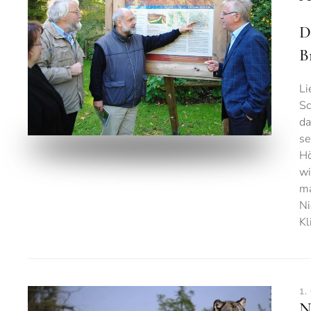
D
B
Li
Sc
da
se
Hö
wi
ma
Ni
Kl
1.
N