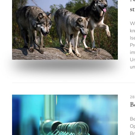
s
Wo
kr
Is
Pr
im
Un
un
28
B
Be
Op
Br