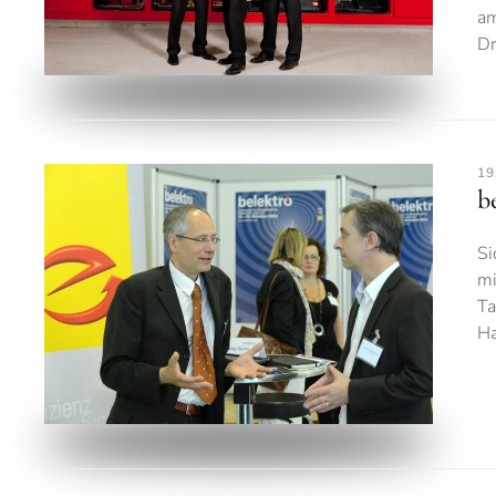
am
Dr
19
b
Si
mi
Ta
Ha